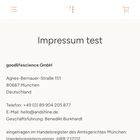
Skip
VIE
to
content
MENU
CAR
Impressum test
goodlifescience GmbH
Agnes-Bernauer-Straße 151
80687 München
Deutschland
Telefon: +49 (0) 89 904 205 877
E-Mail: hello@andshine.de
Geschäftsführung: Benedikt Burkhardt
eingetragen im Handelsregister des Amtsgerichtes München:
Handelsregisternummer: HRB 237112