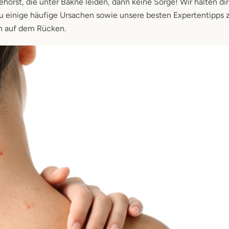
rst, die unter Bakne leiden, dann keine Sorge! Wir halten dir
u einige häufige Ursachen sowie unsere besten Expertentipps
n auf dem Rücken.
SUCHEN