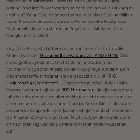
magischen Inhaltsstoffe. Jetzt stellt sich jedoch die Frage,
welche Produkte Du verwenden solltest, um ihre volle Wirkung zu
erfahren? Wenn Du jetzt schon befürchtest, dass Du eine Million
neuer Produkte brauchst, um sie in Deine tägliche Hautpflege
Routine einzubauen, dann keine Angst, denn wir haben tolle
Neuigkeiten für Dich!
Es gibt ein Produkt, das bereits drei von ihnen enthält! Ja, die
Rede ist von den
Microneedling-Patches von AND SHINE
. Was
sie so großartig macht, ist nicht nur ihr innovativer und
hochtechnologischer Ansatz bei der Hautpflege, sondern auch
die Inhaltsstoffe, mit denen sie vollgepackt sind -
AHP-8
,
Hyaluronsäure
,
Niacinamid
... klingt vertraut, oder? Jedes kleine
Powerpflaster enthält bis zu
900 Mikronadel
n, die die magischen
Inhaltsstoffe direkt in die oberste Hautschicht einschleusen, um
sie von innen heraus zu nähren. Und das Beste: Die Inhaltsstoffe,
die oben so komplex klingen, lassen sich ganz einfach anwenden.
Die Pflaster können einfach über Nacht aufgeklebt werden, und
am nächsten Tag wachst Du mit einem strahlenden Aussehen
auf!